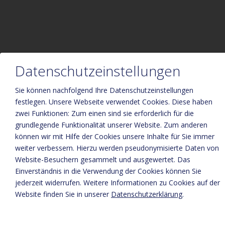
Bitte aktivieren Sie in den Cookie Einstellungen die Option
Datenschutzeinstellungen
"Funktionalität" für die korrekte Map-Darstellung
Cookie Einstellungen
Sie können nachfolgend Ihre Datenschutzeinstellungen
festlegen.
Unsere Webseite verwendet Cookies. Diese haben
zwei Funktionen: Zum einen sind sie erforderlich für die
grundlegende Funktionalität unserer Website. Zum anderen
können wir mit Hilfe der Cookies unsere Inhalte für Sie immer
weiter verbessern. Hierzu werden pseudonymisierte Daten von
Website-Besuchern gesammelt und ausgewertet. Das
Einverständnis in die Verwendung der Cookies können Sie
Weberbauer Appartements
jederzeit widerrufen. Weitere Informationen zu Cookies auf der
Karin Wieser
Website finden Sie in unserer
Datenschutzerklärung
.
Reitlehen 1
5731 Hollersbach